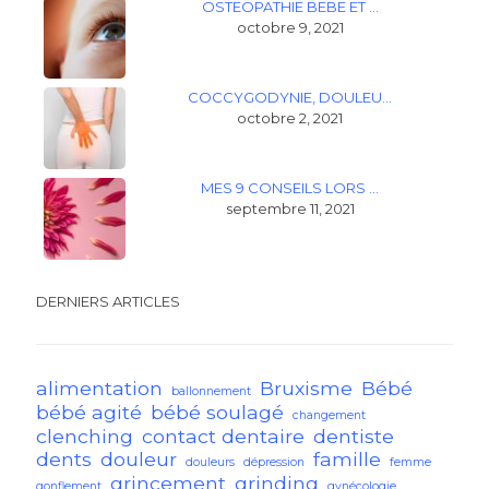
OSTEOPATHIE BEBE ET …
octobre 9, 2021
COCCYGODYNIE, DOULEU…
octobre 2, 2021
MES 9 CONSEILS LORS …
septembre 11, 2021
DERNIERS ARTICLES
alimentation
Bruxisme
Bébé
ballonnement
bébé agité
bébé soulagé
changement
clenching
contact dentaire
dentiste
dents
douleur
famille
douleurs
dépression
femme
grincement
grinding
gonflement
gynécologie