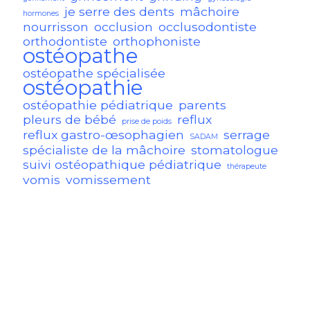
je serre des dents
mâchoire
hormones
nourrisson
occlusion
occlusodontiste
orthodontiste
orthophoniste
ostéopathe
ostéopathe spécialisée
ostéopathie
ostéopathie pédiatrique
parents
pleurs de bébé
reflux
prise de poids
reflux gastro-œsophagien
serrage
SADAM
spécialiste de la mâchoire
stomatologue
suivi ostéopathique pédiatrique
thérapeute
vomis
vomissement