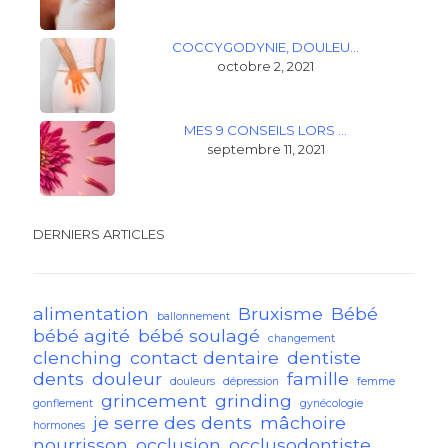
COCCYGODYNIE, DOULEU…
octobre 2, 2021
MES 9 CONSEILS LORS …
septembre 11, 2021
DERNIERS ARTICLES
alimentation
Bruxisme
Bébé
ballonnement
bébé agité
bébé soulagé
changement
clenching
contact dentaire
dentiste
dents
douleur
famille
douleurs
dépression
femme
grincement
grinding
gonflement
gynécologie
je serre des dents
mâchoire
hormones
nourrisson
occlusion
occlusodontiste