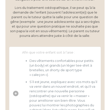
Lors du traitement ostéopathique, il se peut qu’à la
demande de l’enfant (souvent l’adolescent(e)) que le
parent ou le tuteur quitte la salle pour une question de
gêne (exemple : une jeune adolescente qui a ses règles
et qui pour une question pratique ne souhaite pas que
son papa la voit en sous-vêtements). Le parent ou tuteur
pourra alors attendre juste à côté de la salle.
Afin que votre enfant soit à l’aise :
Des vêtements confortables pour petits
(un body) et grands (un léger tee-shirt à
bretelles, un shorty de sport type
« caleçon »).
S’il est jeune, expliquez avec vos mots qu’il
va venir dans un nouvel endroit, et qu’il va
rencontrer une nouvelle personne
(ostéopathe) qui va venir le « masser »
pour améliorer son bien-être. Vous
pouvez lui montrer les photographies du
cabinet (dans Actualités page Accueil) et