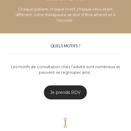
Chaque patient, chaque motif, chaque vécu étant
différent, votre thérapeute se doit d’être attentif et à
l’écoute.
QUELS MOTIFS ?
Les motifs de consultation chez l’adulte sont nombreux et
peuvent se regrouper ainsi :
Je prends RDV