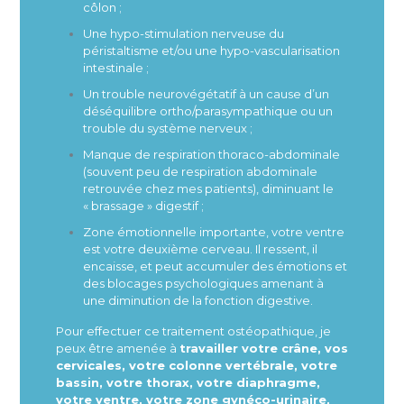
côlon ;
Une hypo-stimulation nerveuse du
péristaltisme et/ou une hypo-vascularisation
intestinale ;
Un trouble neurovégétatif à un cause d’un
déséquilibre ortho/parasympathique ou un
trouble du système nerveux ;
Manque de respiration thoraco-abdominale
(souvent peu de respiration abdominale
retrouvée chez mes patients), diminuant le
« brassage » digestif ;
Zone émotionnelle importante, votre ventre
est votre deuxième cerveau. Il ressent, il
encaisse, et peut accumuler des émotions et
des blocages psychologiques amenant à
une diminution de la fonction digestive.
Pour effectuer ce traitement ostéopathique, je
peux être amenée à
travailler votre crâne, vos
cervicales, votre colonne vertébrale, votre
bassin, votre thorax, votre diaphragme,
votre ventre, votre zone gynéco-urinaire,