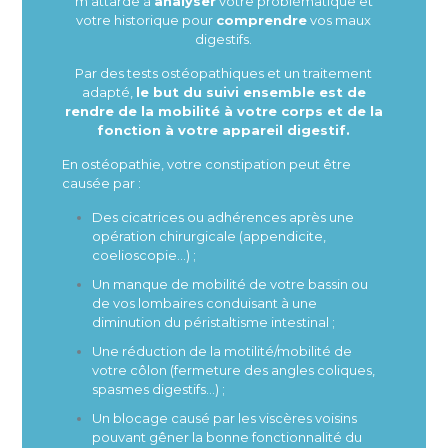
m’attarde à
analyser
votre problématique et
votre historique pour
comprendre
vos maux
digestifs.
Par des tests ostéopathiques et un traitement
adapté,
le but du suivi ensemble est de
rendre de la mobilité à votre corps et de la
fonction à votre appareil digestif.
En ostéopathie, votre constipation peut être
causée par :
Des cicatrices ou adhérences après une
opération chirurgicale (appendicite,
coelioscopie…) ;
Un manque de mobilité de votre bassin ou
de vos lombaires conduisant à une
diminution du péristaltisme intestinal ;
Une réduction de la motilité/mobilité de
votre côlon (fermeture des angles coliques,
spasmes digestifs…) ;
Un blocage causé par les viscères voisins
pouvant gêner la bonne fonctionnalité du