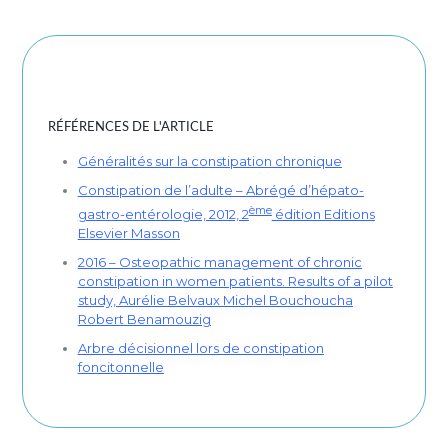
RÉFÉRENCES DE L'ARTICLE
Généralités sur la constipation chronique
Constipation de l’adulte – Abrégé d’hépato-
ème
gastro-entérologie, 2012, 2
édition Editions
Elsevier Masson
2016 – Osteopathic management of chronic
constipation in women patients. Results of a pilot
study, Aurélie Belvaux Michel Bouchoucha
Robert Benamouzig
Arbre décisionnel lors de constipation
foncitonnelle