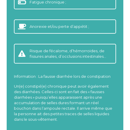
Fatigue chronique ;
Anorexie et/ou perte d’appétit ;
Risque de fécalome, d’hémorroïdes, de
fissures anales, d’occlusions intestinales…
Information : La fausse diarrhée lors de constipation
Un(e) constipé(e) chronique peut avoir également
des diarrhées. Celles-ci sont en fait des « fausses
diarrhées » puisqu’elles apparaissent après une
accumulation de selles dures formant un réel
bouchon dans l’ampoule rectale. Il arrive même que
la personne ait des petites traces de selles liquides
dans le sous-vêtement.